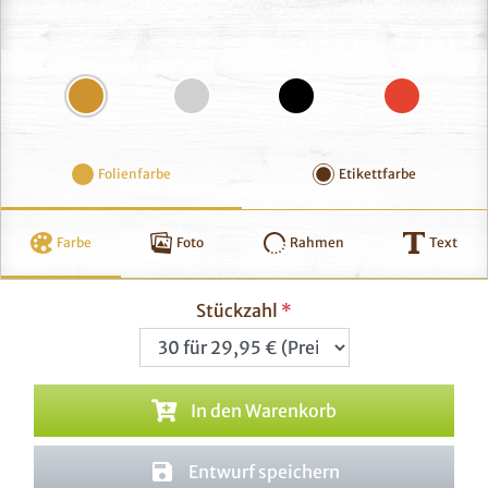
Gold
Silber
Schwarz
Rot
Folienfarbe
Etikettfarbe
Farbe
Foto
Rahmen
Text
Stückzahl
In den Warenkorb
Entwurf speichern