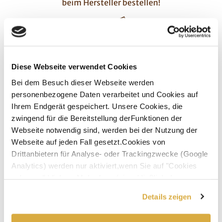
beim Hersteller bestellen!
Diese Webseite verwendet Cookies
Schokolade von höchster Qualität
Bei dem Besuch dieser Webseite werden
personenbezogene Daten verarbeitet und Cookies auf
Der 54 mm große Schokoladentaler wird aus edler
Ihrem Endgerät gespeichert. Unsere Cookies, die
Vollmilchschokolade mit 33% Kakao liebevoll
zwingend für die Bereitstellung derFunktionen der
hergestellt!
Webseite notwendig sind, werden bei der Nutzung der
Webseite auf jeden Fall gesetzt.Cookies von
Drittanbietern für Analyse- oder Trackingzwecke (Google
Analytics) werden nur aktiviert,wenn Sie auf "Cookies
zulassen" klicken. Mehr dazu (einschließlich der
Möglichkeit,die Einwilligungserklärung zu widerrufen)
Details zeigen
Individuell & Persönlich
erfahren Sie in unserer
Datenschutzerklärung
—
Impressum
.
Fotos, Texte, Farben und Verzierung bestimmen –