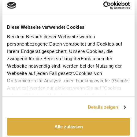
Das perfekte Geschenk für Freunde, Familie und
Partner
Mache Deinen Liebsten eine Freude!
Diese Webseite verwendet Cookies
Bei dem Besuch dieser Webseite werden
personenbezogene Daten verarbeitet und Cookies auf
Ihrem Endgerät gespeichert. Unsere Cookies, die
zwingend für die Bereitstellung derFunktionen der
Webseite notwendig sind, werden bei der Nutzung der
Kostengünstig direkt von der Confiserie Seidl
Webseite auf jeden Fall gesetzt.Cookies von
Drittanbietern für Analyse- oder Trackingzwecke (Google
Kein Händler, keine Agentur – kostengünstig direkt
Analytics) werden nur aktiviert,wenn Sie auf "Cookies
beim Hersteller bestellen!
zulassen" klicken. Mehr dazu (einschließlich der
Möglichkeit,die Einwilligungserklärung zu widerrufen)
Details zeigen
erfahren Sie in unserer
Datenschutzerklärung
—
Impressum
.
Alle zulassen